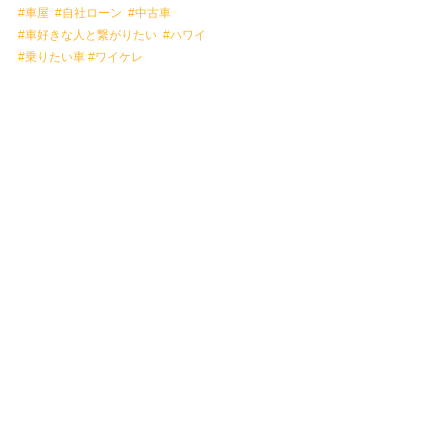
#車屋
#自社ローン
#中古車
#車好きな人と繋がりたい
#ハワイ
#乗りたい車
#ワイケレ