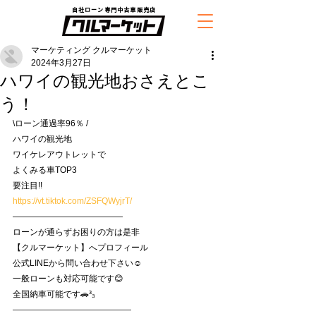
自社ローン専門中古車販売店
マーケティング クルマーケット
2024年3月27日
ハワイの観光地おさえとこ
う！
\ローン通過率96％ /
ハワイの観光地
ワイケレアウトレットで
よくみる車TOP3
要注目!!
https://vt.tiktok.com/ZSFQWyjrT/
—————————————
ローンが通らずお困りの方は是非
【クルマーケット】へプロフィール
公式LINEから問い合わせ下さい☺️
一般ローンも対応可能です😊
全国納車可能です🚗³₃
——————————————