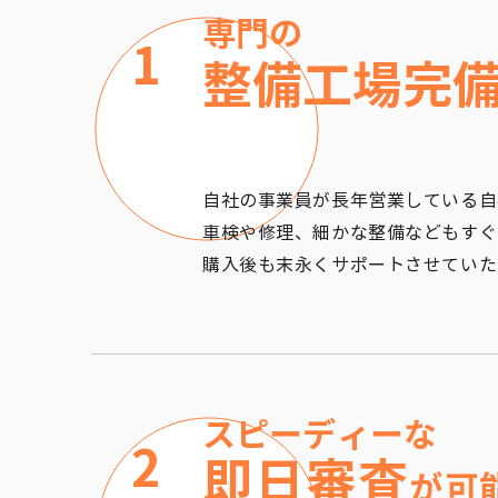
専門の
1
​整備工場完
​自社の事業員が長年営業している
車検や修理、細かな整備などもすぐ
​購入後も末永くサポートさせてい
スピーディーな
2
​即日審査
が可