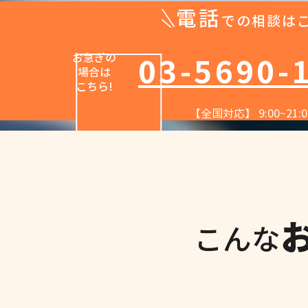
電話
での相談は
お急ぎの
03-5690-
場合は
​こちら!
【全国対応】 9:00~21:0
こんな