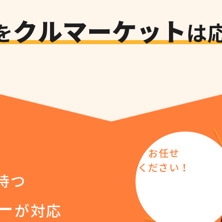
クルマーケット
を
は
お任せ
​ください！
持つ
ー
が対応