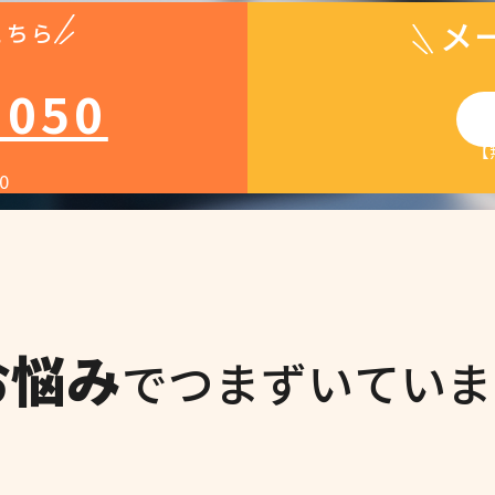
メ
こちら
1050
【
0
お悩み
でつまずいていま