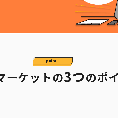
point
3つ
マーケットの
のポ