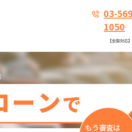
03-569
1050
【全国対応】9:
店
ローン
で
もう審査は