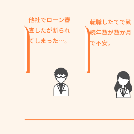
他社でローン審
転職したてで勤
査したが断られ
続年数が数か月
てしまった…。
で不安。