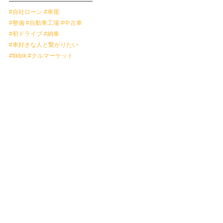
——————————————
#自社ローン
#車屋
#整備
#自動車工場
#中古車
#初ドライブ
#納車
#車好きな人と繋がりたい
#tiktok
#クルマーケット