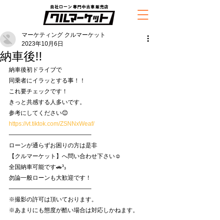
自社ローン専門中古車販売店
マーケティング クルマーケット
2023年10月6日
納車後!!
納車後初ドライブで
同乗者にイラッとする事！！
これ要チェックです！
きっと共感する人多いです。
参考にしてください😊
https://vt.tiktok.com/ZSNNxWeaf/
——————————————
ローンが通らずお困りの方は是非
【クルマーケット】へ問い合わせ下さい☺️
全国納車可能です🚗³₃
勿論一般ローンも大歓迎です！
——————————————
※撮影の許可は頂いております。
※あまりにも態度が酷い場合は対応しかねます。