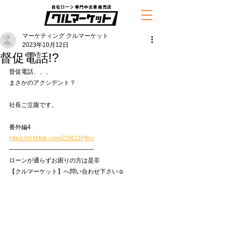
自社ローン専門中古車販売店
マーケティング クルマーケット
2023年10月12日
督促電話!?
督促電話、、、
まさかのアクシデント？
社長ご立腹です。
番外編4
https://vt.tiktok.com/ZSN22P9jc/
——————————————
ローンが通らずお困りの方は是非
【クルマーケット】へ問い合わせ下さい☺️