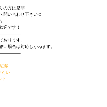
—————
りの方は是非
へ問い合わせ下さい☺️
₃
歓迎です！
—————
ております。
酷い場合は対応しかねます。
—————
#駐禁
りたい
ット