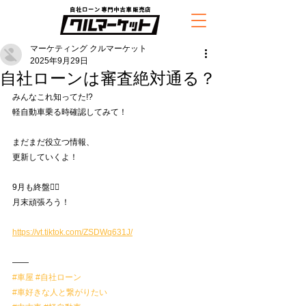
自社ローン専門中古車販売店
マーケティング クルマーケット
2025年9月29日
自社ローンは審査絶対通る？
みんなこれ知ってた!?
軽自動車乗る時確認してみて！
まだまだ役立つ情報、
更新していくよ！
9月も終盤🙇‍♂️
月末頑張ろう！
https://vt.tiktok.com/ZSDWq631J/
——
#車屋
#自社ローン
#車好きな人と繋がりたい