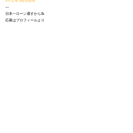
#中古車
#軽自動車
—
日本一ローン通すから📝
応募はプロフィールより