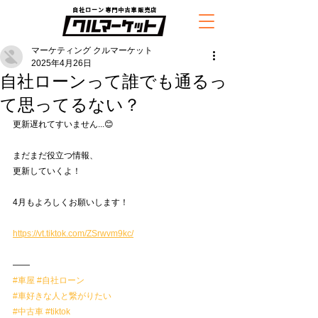
自社ローン専門中古車販売店
マーケティング クルマーケット
2025年4月26日
自社ローンって誰でも通るっ
て思ってるない？
更新遅れてすいません...😊
まだまだ役立つ情報、
更新していくよ！
4月もよろしくお願いします！
https://vt.tiktok.com/ZSrwvm9kc/
——
#車屋
#自社ローン
#車好きな人と繋がりたい
#中古車
#tiktok