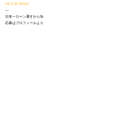
#中古車
#tiktok
—
日本一ローン通すから📝
応募はプロフィールより