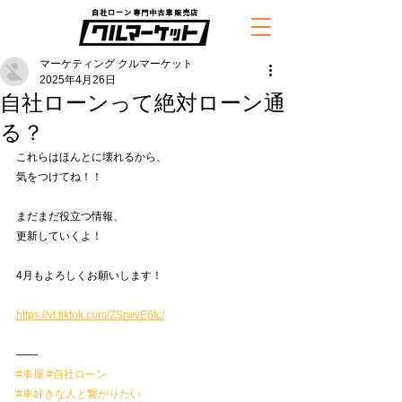
自社ローン専門中古車販売店
マーケティング クルマーケット
2025年4月26日
自社ローンって絶対ローン通
る？
これらはほんとに壊れるから、
気をつけてね！！
まだまだ役立つ情報、
更新していくよ！
4月もよろしくお願いします！
https://vt.tiktok.com/ZSrwvE6tc/
——
#車屋
#自社ローン
#車好きな人と繋がりたい