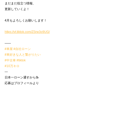
まだまだ役立つ情報、
更新していくよ！
4月もよろしくお願いします！
https://vt.tiktok.com/ZSrw3o9UG/
——
#車屋
#自社ローン
#車好きな人と繋がりたい
#中古車
#tiktok
#10万キロ
—
日本一ローン通すから📝
応募はプロフィールより