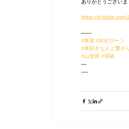
ありがとうございま
https://vt.tiktok.co
——
#車屋
#自社ローン
#車好きな人と繋が
#山形県
#滞納
—
-—