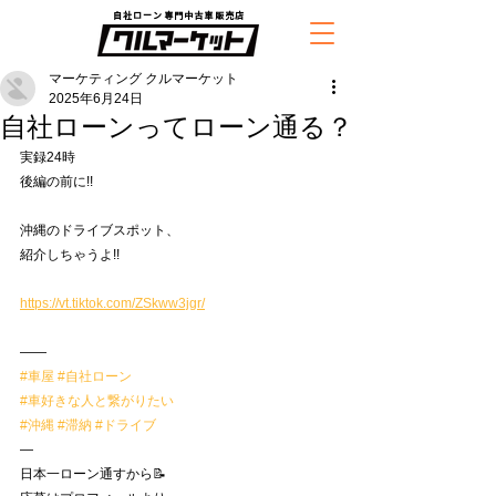
自社ローン専門中古車販売店
マーケティング クルマーケット
2025年6月24日
自社ローンってローン通る？
実録24時　
後編の前に!!
沖縄のドライブスポット、
紹介しちゃうよ!! 
https://vt.tiktok.com/ZSkww3jgr/
——
#車屋
#自社ローン
#車好きな人と繋がりたい
#沖縄
#滞納
#ドライブ
—
日本一ローン通すから📝