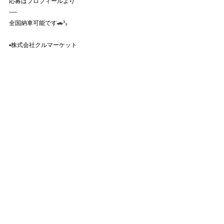
応募はプロフィールより
-—
全国納車可能です🚗³₃
▪️株式会社クルマーケット