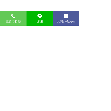
電話で相談
LINE
お問い合わせ
自社ローン専門中古販売店
【関東】仕事ができる人
【東京・関東】S
ほど返信が早い？レスポ
代行は価格だけ
​プライバシーポリシー
ンスの速さが信頼につな
き？代表が何十
​©︎ 2021 kurumarket.jp