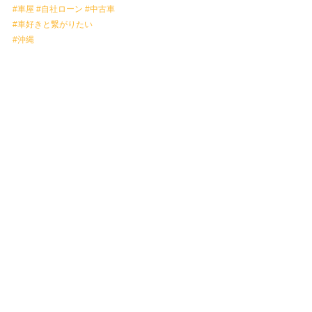
#車屋
#自社ローン
#中古車
#車好きと繋がりたい
#沖縄