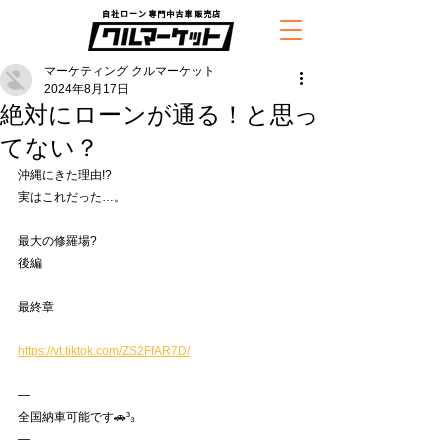
自社ローン専門中古車販売店
マーケティング クルマーケット
2024年8月17日
絶対にローンが通る！と思っ
てない？
沖縄にきた理由!?
実はこれだった…。
最大の修羅場?
後編
最終章
https://vt.tiktok.com/ZS2FfAR7D/
—
全国納車可能です🚗³₃
—