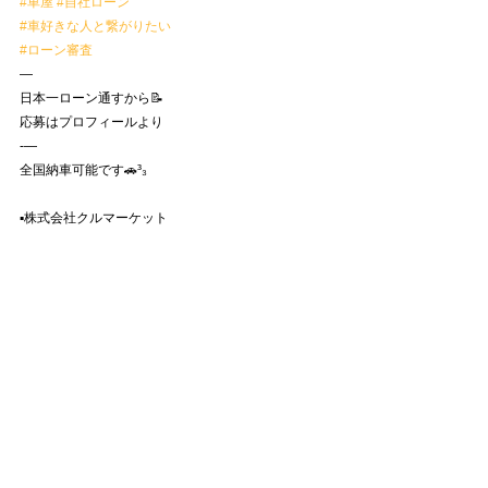
#車屋
#自社ローン
#車好きな人と繋がりたい
#ローン審査
—
日本一ローン通すから📝
応募はプロフィールより
-—
全国納車可能です🚗³₃
▪️株式会社クルマーケット