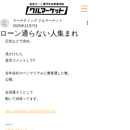
自社ローン専門中古車販売店
マーケティング クルマーケット
2025年12月7日
ローン通らない人集まれ
広告などで含め、
見かけたら
是非コメントして!!
去年自社ローンでリアルに審査通した数。
公開。
全員通そうとして
動いて頑張ってます。
https://vt.tiktok.com/ZSPJeyTCK/
——