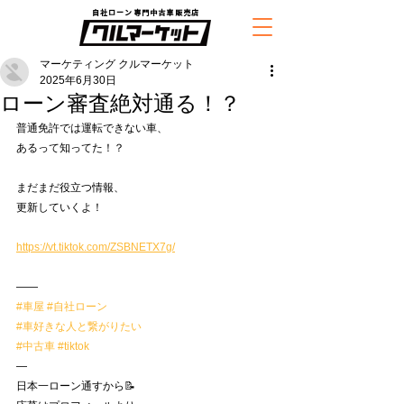
自社ローン専門中古車販売店
マーケティング クルマーケット
2025年6月30日
ローン審査絶対通る！？
普通免許では運転できない車、
あるって知ってた！？
まだまだ役立つ情報、
更新していくよ！
https://vt.tiktok.com/ZSBNETX7g/
——
#車屋
#自社ローン
#車好きな人と繋がりたい
#中古車
#tiktok
—
日本一ローン通すから📝