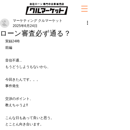
自社ローン専門中古車販売店
マーケティング クルマーケット
2025年6月24日
ローン審査必ず通る？
実録24時　
前編
音信不通...
もうどうしようもないから、
今回きたんです。。。
事件発生
交渉のポイント、
教えちゃうよ!!
こんな日もあって良いと思う。
とことん向き合います。