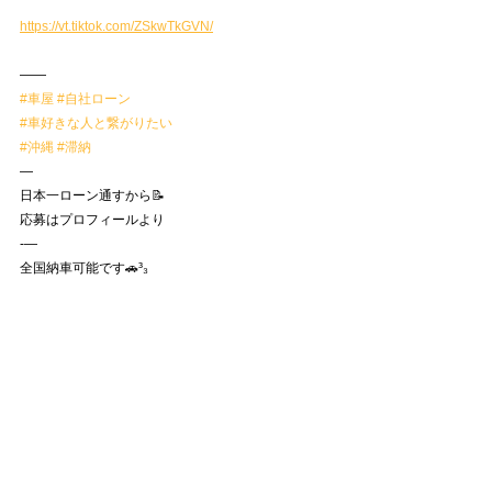
https://vt.tiktok.com/ZSkwTkGVN/
——
#車屋
#自社ローン
#車好きな人と繋がりたい
#沖縄
#滞納
—
日本一ローン通すから📝
応募はプロフィールより
-—
全国納車可能です🚗³₃