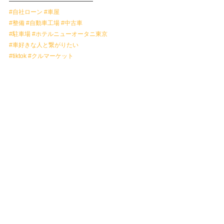
——————————————
#自社ローン
#車屋
#整備
#自動車工場
#中古車
#駐車場
#ホテルニューオータニ東京
#車好きな人と繋がりたい
#tiktok
#クルマーケット