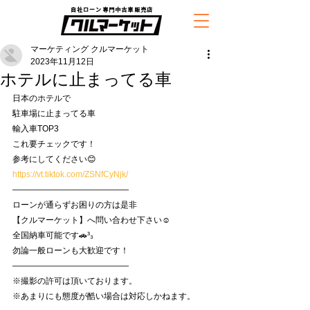
自社ローン専門中古車販売店
マーケティング クルマーケット
2023年11月12日
ホテルに止まってる車
日本のホテルで
駐車場に止まってる車
輸入車TOP3
これ要チェックです！
参考にしてください😊
https://vt.tiktok.com/ZSNfCyNjk/
——————————————
ローンが通らずお困りの方は是非
【クルマーケット】へ問い合わせ下さい☺️
全国納車可能です🚗³₃
勿論一般ローンも大歓迎です！
——————————————
※撮影の許可は頂いております。
※あまりにも態度が酷い場合は対応しかねます。