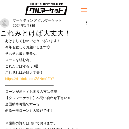
自社ローン専門中古車販売店
マーケティング クルマーケット
2024年1月8日
これみとけば大丈夫！
あけましておめでとうございます！
今年も宜しくお願いします😊
そもそも最も重要な、
ローンを組む為、
これだけは守ろう3選！
これ見れば絶対大丈夫！
https://vt.tiktok.com/ZSNcbJFtY/
——————————————
ローンが通らずお困りの方は是非
【クルマーケット】へ問い合わせ下さい☺️
全国納車可能です🚗³₃
勿論一般ローンも大歓迎です！
——————————————
※撮影の許可は頂いております。