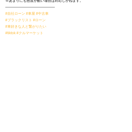
※あまりにも態度が酷い場合は対応しかねます。
——————————————
#自社ローン
#車屋
#中古車
#ブラックリスト
#ローン
#車好きな人と繋がりたい
#tiktok
#クルマーケット