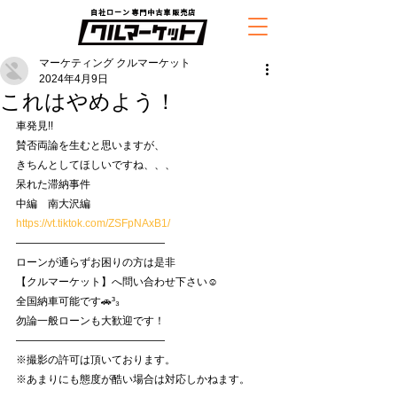
自社ローン専門中古車販売店
マーケティング クルマーケット
2024年4月9日
これはやめよう！
車発見!!
賛否両論を生むと思いますが、
きちんとしてほしいですね、、、
呆れた滞納事件
中編　南大沢編
https://vt.tiktok.com/ZSFpNAxB1/
——————————————
ローンが通らずお困りの方は是非
【クルマーケット】へ問い合わせ下さい☺️
全国納車可能です🚗³₃
勿論一般ローンも大歓迎です！
——————————————
※撮影の許可は頂いております。
※あまりにも態度が酷い場合は対応しかねます。