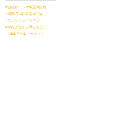
——————————————
#自社ローン
#車屋
#盗難
#車回収
#駐車場
#口論
#ブレイキングダウン
#車好きな人と繋がりたい
#tiktok
#クルマーケット