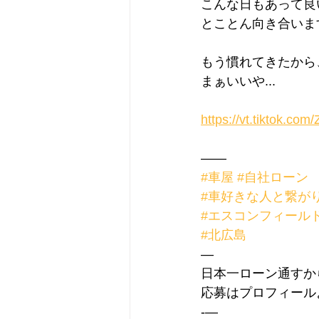
こんな日もあって良
とことん向き合いま
もう慣れてきたから
まぁいいや...
https://vt.tiktok.co
——
#車屋
#自社ローン
#車好きな人と繋が
#エスコンフィール
#北広島
—
日本一ローン通すから
応募はプロフィール
-—