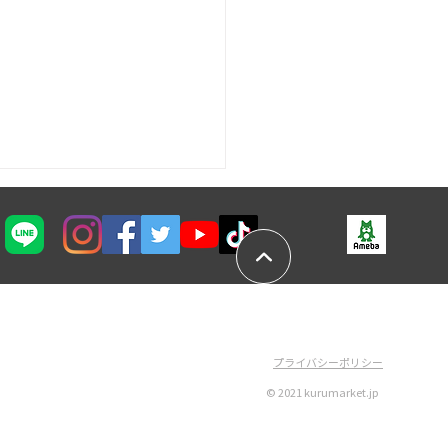
京・関東】SNS運用代行
​プライバシーポリシー
格だけで選ぶべき？代表
​©︎ 2021 kurumarket.jp
十社も比較して感じたこ