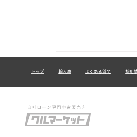
トップ
輸入車
​よくある質問
採用
自社ローン専門中古販売店
【関東・自動車販売店向け】
自社ローン事業の立ち上げ・
売上改善を限定3社で支援し
ます