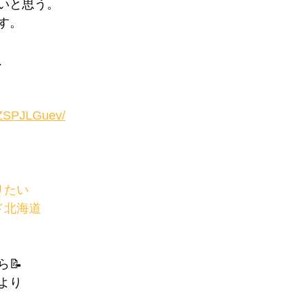
いと思う。
す。
、
m/ZSPJLGuev/
りたい
ド北海道
📝
より