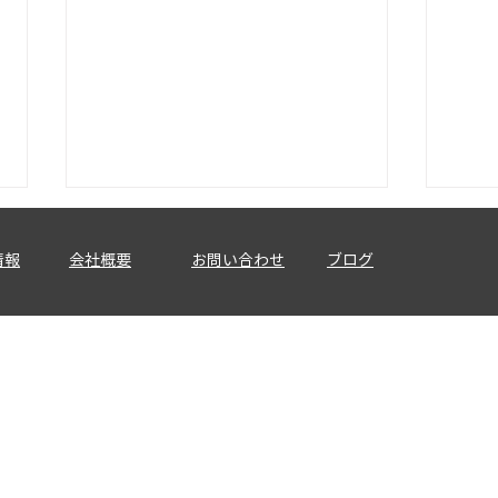
情報
会社概要
お問い合わせ
ブログ
【関東】仕事ができる人ほど
【東
返信が早い？レスポンスの速
は価
さが信頼につながる理由
が何
と